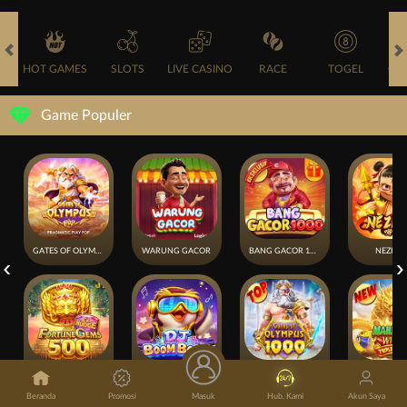
HOT GAMES
SLOTS
LIVE CASINO
RACE
TOGEL
OL
Game Populer
GATES OF OLYMPUS POP
WARUNG GACOR
BANG GACOR 1000
NEZHA 
FORTUNE GEMS 500
DJ BOOM BOOM
GATES OF OLYMPUS 1000
Beranda
Promosi
Masuk
Hub. Kami
Akun Saya