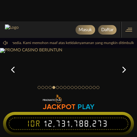
Masuk
Daftar
 akan tersedia. Kami memohon maaf atas ketidaknyamanan yang mungkin ditimbulkan
JACKPOT
PLAY
IDR
12,731,788,273