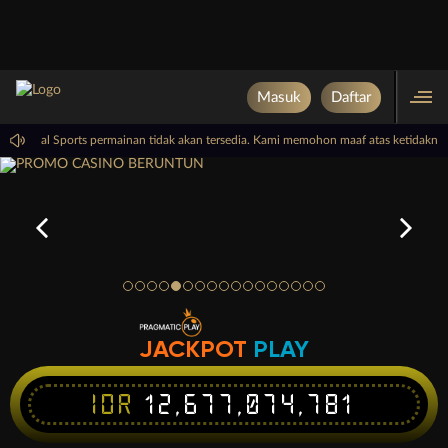
Masuk
Daftar
 PP Virtual Sports permainan tidak akan tersedia. Kami memohon maaf atas ketidakn
JACKPOT
PLAY
IDR
12,677,074,781